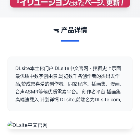
🔫 产品详情
DLsite本土化门户 DLsite中文官网 - 挖掘史上示面
最优质中数字创由景,浏览数千名创作者的杰出去作
品,赞成您喜爱的创作者。同家程序、插画集、漫画、
音声ASMR等候优质需素平台。 创作者平台 插画集
高端速载入 计划详情 DLsite,前端名为DLsite.com,